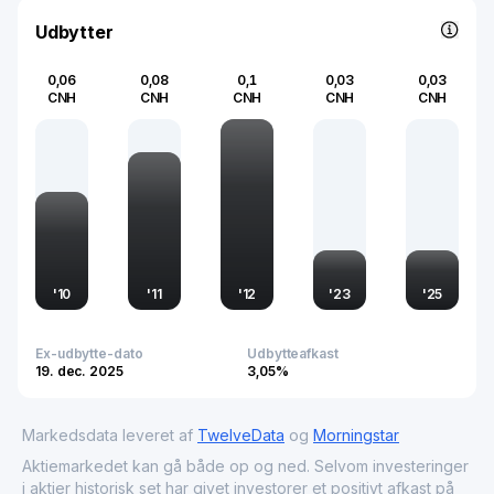
Udbytter
0,06
0,08
0,1
0,03
0,03
CNH
CNH
CNH
CNH
CNH
'
10
'
11
'
12
'
23
'
25
Ex-udbytte-dato
Udbytteafkast
19. dec. 2025
3,05%
Markedsdata leveret af
TwelveData
og
Morningstar
Aktiemarkedet kan gå både op og ned. Selvom investeringer
i aktier historisk set har givet investorer et positivt afkast på