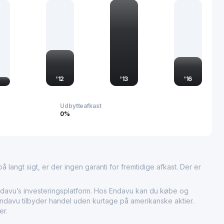
continuous innovation and adherence to high-quality
utomobile plays an integral role in advancing the automotive
ion and meets diverse transportation needs.
'
12
'
13
'
16
Udbytteafkast
0%
 langt sigt, er der ingen garanti for fremtidige afkast. Der er
vu’s investeringsplatform. Hos Endavu kan du købe og
 Endavu tilbyder handel uden kurtage på amerikanske aktier.
er.