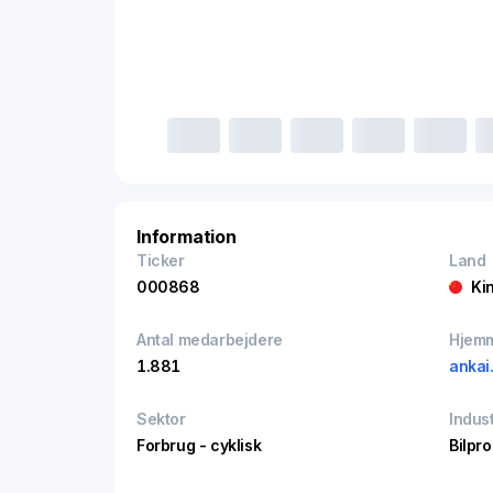
Information
Ticker
Land
000868
Ki
Antal medarbejdere
Hjem
1.881
ankai
Sektor
Indust
Forbrug - cyklisk
Bilpr