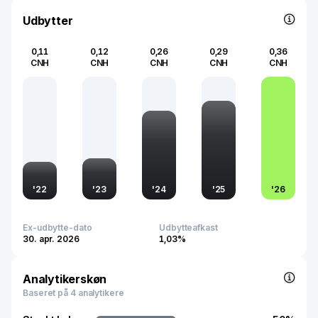
Udbytter
0,11
0,12
0,26
0,29
0,36
CNH
CNH
CNH
CNH
CNH
'
22
'
23
'
24
'
25
'
26
Ex-udbytte-dato
Udbytteafkast
30. apr. 2026
1,03%
Analytikerskøn
Baseret på 4 analytikere