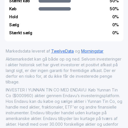
Stærkt køb
50
%
Køb
50
%
Hold
0
%
Sælg
0
%
Stærkt sælg
0
%
Markedsdata leveret af
TwelveData
og
Morningstar
Aktiemarkedet kan gå både op og ned. Selvom investeringer
i aktier historisk set har givet investorer et positivt afkast på
langt sigt, er der ingen garanti for fremtidige afkast. Der er
derfor en risiko for, at du ikke får de investerede penge
tilbage.
INVESTER I YUNNAN TIN CO MED ENDAVU: Køb Yunnan Tin
Co ($000960) aktier gennem Endavu’s investeringsplatform.
Hos Endavu kan du købe og sælge aktier i Yunnan Tin Co, og
handle med aktier, fraktionaler, ETF'er og andre finansielle
instrumenter. Endavu tilbyder handel uden kurtage på
amerikanske aktier. Endavu tilbyder lav kurtage på tværs af
aktier. Handl med over 30.000 forskellige aktier og udenfor