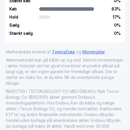
Stærkt køb
0
%
Køb
83
%
Hold
17
%
Sælg
0
%
Stærkt sælg
0
%
Markedsdata leveret af
TwelveData
og
Morningstar
Aktiemarkedet kan gå både op og ned. Selvom investeringer
i aktier historisk set har givet investorer et positivt afkast på
langt sigt, er der ingen garanti for fremtidige afkast. Der er
derfor en risiko for, at du ikke får de investerede penge
tilbage.
INVESTER I TECON BIOLOGY CO MED ENDAVU: Køb Tecon
Biology Co ($002100) aktier gennem Endavu’s
investeringsplatform. Hos Endavu kan du købe og sælge
aktier i Tecon Biology Co, og handle med aktier, fraktionaler,
ETF'er og andre finansielle instrumenter. Endavu tilbyder
handel uden kurtage på amerikanske aktier. Endavu tilbyder
lav kurtage på tværs af aktier. Handl med over 30.000