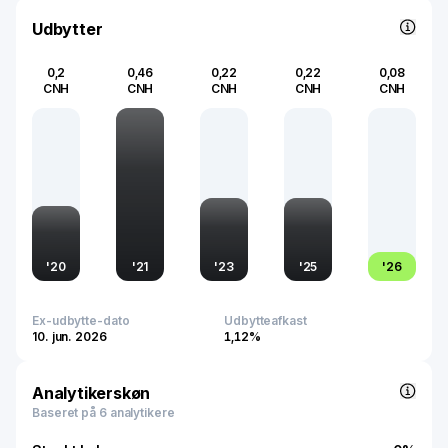
industry trends that emphasize precision, sustainability,
and innovation in biotechnology, making it a key player
Udbytter
that shapes the future trajectory of the sector.
0,2
0,46
0,22
0,22
0,08
CNH
CNH
CNH
CNH
CNH
'
20
'
21
'
23
'
25
'
26
Ex-udbytte-dato
Udbytteafkast
10. jun. 2026
1,12%
Analytikerskøn
Baseret på 6 analytikere