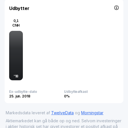
Co., Ltd. plays a significant role due to its focus on growth
Udbytter
and development in the healthcare technology domain. Its
market activities are closely watched by investors and
0,1
analysts who study the medical advancement trends and
CNH
the growing demand for healthcare innovation, reflecting
its importance in contributing to a healthier society.
'
18
Ex-udbytte-dato
Udbytteafkast
25. jun. 2018
0%
Markedsdata leveret af
TwelveData
og
Morningstar
Aktiemarkedet kan gå både op og ned. Selvom investeringer
i aktier historisk set har givet investorer et positivt afkast på