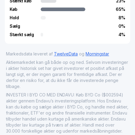
Stærkt køb
23
%
Køb
65
%
Hold
8
%
Sælg
0
%
Stærkt sælg
4
%
Markedsdata leveret af
TwelveData
og
Morningstar
Aktiemarkedet kan gå både op og ned. Selvom investeringer
i aktier historisk set har givet investorer et positivt afkast på
langt sigt, er der ingen garanti for fremtidige afkast. Der er
derfor en risiko for, at du ikke får de investerede penge
tilbage.
INVESTER I BYD CO MED ENDAVU: Køb BYD Co ($002594)
aktier gennem Endavu’s investeringsplatform. Hos Endavu
kan du købe og sælge aktier i BYD Co, og handle med aktier,
fraktionaler, ETF'er og andre finansielle instrumenter. Endavu
tilbyder handel uden kurtage på amerikanske aktier. Endavu
tilbyder lav kurtage på tværs af aktier. Handl med over
30.000 forskellige aktier og udenfor markedsåbningstider.