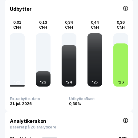
Udbytter
0,01
0,13
0,34
0,44
0,36
CNH
CNH
CNH
CNH
CNH
'
22
'
23
'
24
'
25
'
26
Ex-udbytte-dato
Udbytteafkast
31. jul. 2026
0,39%
Analytikerskøn
Baseret på 26 analytikere