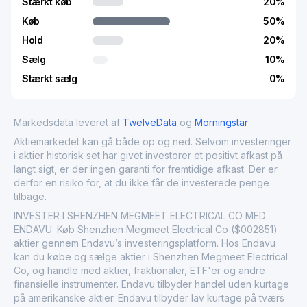
Stærkt køb
20
%
Køb
50
%
Hold
20
%
Sælg
10
%
Stærkt sælg
0
%
Markedsdata leveret af
TwelveData
og
Morningstar
Aktiemarkedet kan gå både op og ned. Selvom investeringer
i aktier historisk set har givet investorer et positivt afkast på
langt sigt, er der ingen garanti for fremtidige afkast. Der er
derfor en risiko for, at du ikke får de investerede penge
tilbage.
INVESTER I SHENZHEN MEGMEET ELECTRICAL CO MED
ENDAVU: Køb Shenzhen Megmeet Electrical Co ($002851)
aktier gennem Endavu’s investeringsplatform. Hos Endavu
kan du købe og sælge aktier i Shenzhen Megmeet Electrical
Co, og handle med aktier, fraktionaler, ETF'er og andre
finansielle instrumenter. Endavu tilbyder handel uden kurtage
på amerikanske aktier. Endavu tilbyder lav kurtage på tværs