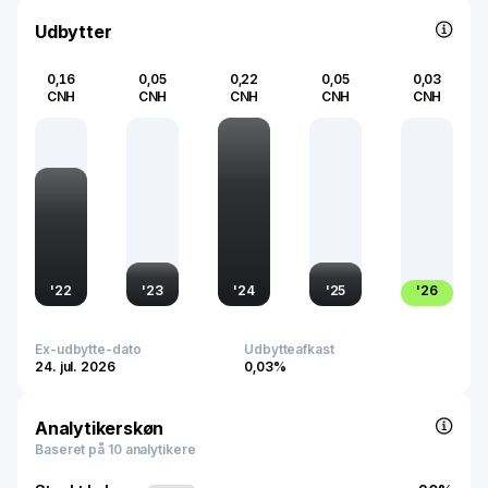
Udbytter
0,16
0,05
0,22
0,05
0,03
CNH
CNH
CNH
CNH
CNH
'
22
'
23
'
24
'
25
'
26
Ex-udbytte-dato
Udbytteafkast
24. jul. 2026
0,03%
Analytikerskøn
Baseret på 10 analytikere