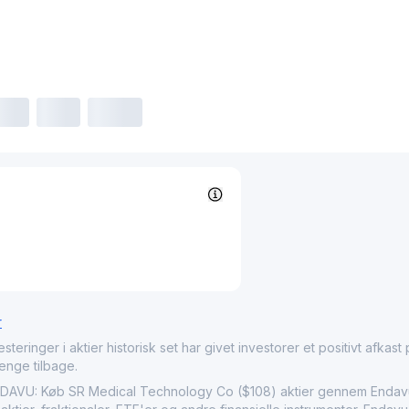
r
nger i aktier historisk set har givet investorer et positivt afkast på
penge tilbage.
U: Køb SR Medical Technology Co ($108) aktier gennem Endavu’s