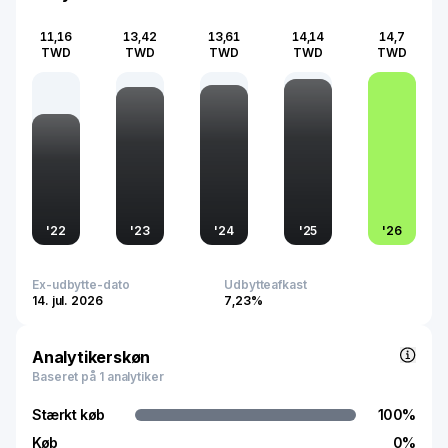
11,16
13,42
13,61
14,14
14,7
TWD
TWD
TWD
TWD
TWD
'
22
'
23
'
24
'
25
'
26
Ex-udbytte-dato
Udbytteafkast
14. jul. 2026
7,23%
Analytikerskøn
Baseret på 1 analytiker
Stærkt køb
100
%
Køb
0
%