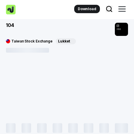
Download
104
3130
Taiwan Stock Exchange
Lukket