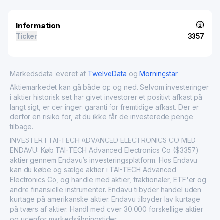
Information
Ticker
3357
Markedsdata leveret af
TwelveData
og
Morningstar
Aktiemarkedet kan gå både op og ned. Selvom investeringer
i aktier historisk set har givet investorer et positivt afkast på
langt sigt, er der ingen garanti for fremtidige afkast. Der er
derfor en risiko for, at du ikke får de investerede penge
tilbage.
INVESTER I TAI-TECH ADVANCED ELECTRONICS CO MED
ENDAVU: Køb TAI-TECH Advanced Electronics Co ($3357)
aktier gennem Endavu’s investeringsplatform. Hos Endavu
kan du købe og sælge aktier i TAI-TECH Advanced
Electronics Co, og handle med aktier, fraktionaler, ETF'er og
andre finansielle instrumenter. Endavu tilbyder handel uden
kurtage på amerikanske aktier. Endavu tilbyder lav kurtage
på tværs af aktier. Handl med over 30.000 forskellige aktier
og udenfor markedsåbningstider.