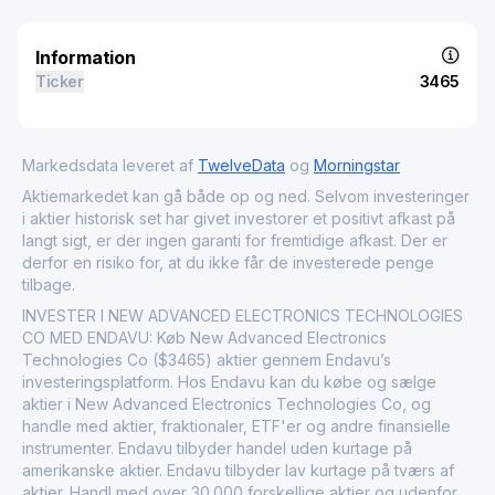
Information
Ticker
3465
Markedsdata leveret af
TwelveData
og
Morningstar
Aktiemarkedet kan gå både op og ned. Selvom investeringer
i aktier historisk set har givet investorer et positivt afkast på
langt sigt, er der ingen garanti for fremtidige afkast. Der er
derfor en risiko for, at du ikke får de investerede penge
tilbage.
INVESTER I NEW ADVANCED ELECTRONICS TECHNOLOGIES
CO MED ENDAVU: Køb New Advanced Electronics
Technologies Co ($3465) aktier gennem Endavu’s
investeringsplatform. Hos Endavu kan du købe og sælge
aktier i New Advanced Electronics Technologies Co, og
handle med aktier, fraktionaler, ETF'er og andre finansielle
instrumenter. Endavu tilbyder handel uden kurtage på
amerikanske aktier. Endavu tilbyder lav kurtage på tværs af
aktier. Handl med over 30.000 forskellige aktier og udenfor