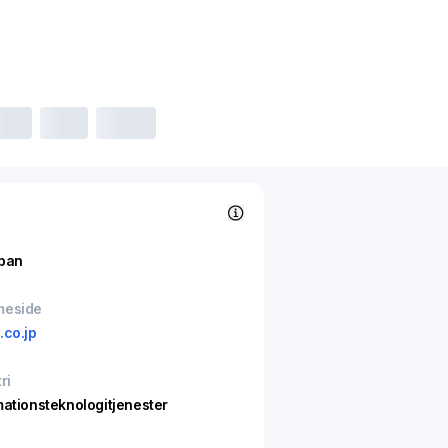
pan
meside
.co.jp
ri
mationsteknologitjenester