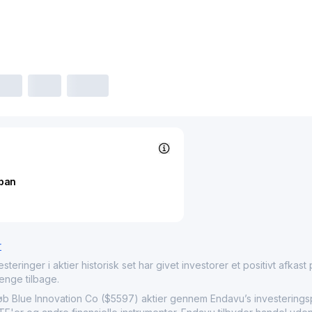
pan
r
nger i aktier historisk set har givet investorer et positivt afkast på
penge tilbage.
lue Innovation Co ($5597) aktier gennem Endavu’s investeringspl