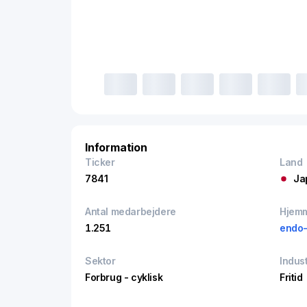
Information
Ticker
Land
7841
Ja
Antal medarbejdere
Hjem
1.251
endo-
Sektor
Indust
Forbrug - cyklisk
Fritid