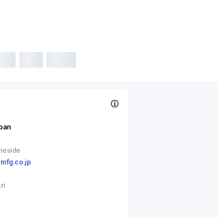
pan
meside
mfg.co.jp
ri