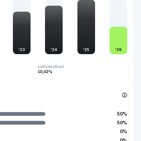
'
23
'
24
'
25
'
26
Udbytteafkast
10,42%
50
%
50
%
0
%
0
%