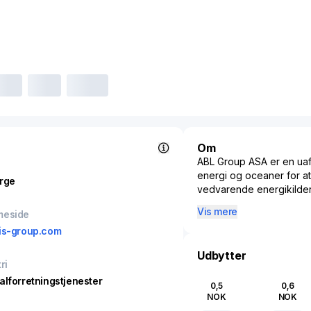
Om
ABL Group ASA er en uaf
energi og oceaner for a
rge
vedvarende energikilder,
deres klienter ekspertis
Vis mere
meside
end 300 lokationer verde
is-group.com
energiknudepunkter i lan
og Australien.
Udbytter
ri
alforretningstjenester
0,5
0,6
NOK
NOK