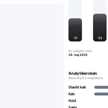
'
21
'
22
Ex-udbytte-dato
28. maj 2026
Analytikerskøn
Baseret på 2 analytikere
Stærkt køb
Køb
Hold
Sælg