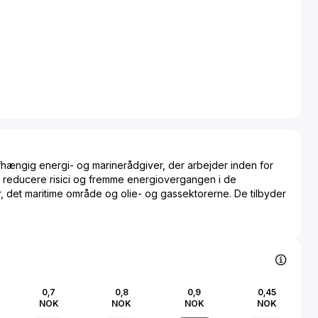
hængig energi- og marinerådgiver, der arbejder inden for
t reducere risici og fremme energiovergangen i de
 det maritime område og olie- og gassektorerne. De tilbyder
e inden for marine, ingeniørarbejde og justeringer fra mere
n over. De har kontorer primært i marine- og offshore-
de på tværs af Europa, Afrika, Amerika, Mellemøsten, Asien
0,7
0,8
0,9
0,45
NOK
NOK
NOK
NOK