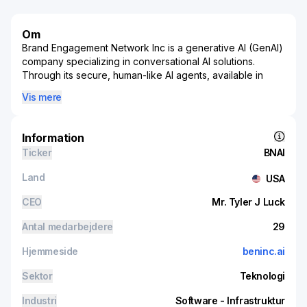
Om
Brand Engagement Network Inc is a generative AI (GenAI)
company specializing in conversational AI solutions.
Through its secure, human-like AI agents, available in
different modalities, the company seeks to transform
Vis mere
consumer engagement and elevate customer
experience, productivity, and business performance.
Information
Ticker
BNAI
Land
USA
CEO
Mr. Tyler J Luck
Antal medarbejdere
29
Hjemmeside
beninc.ai
Sektor
Teknologi
Industri
Software - Infrastruktur