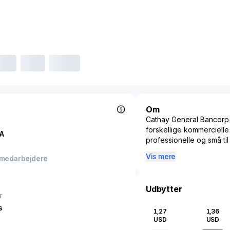
Om
Cathay General Bancorp 
forskellige kommercielle
A
professionelle og små ti
forskellige indskudsprod
Vis mere
 medarbejdere
pengemarkedsindskudskon
fra offentlige midler. D
erhvervslån, lån fra små v
Udbytter
byggeri og kreditlinjer ti
r
husholdnings- og andre f
s
1,27
1,36
handelsfinansiering, gar
USD
USD
sikkerhedskap, indsamlin