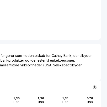
fungerer som moderselskab for Cathay Bank, der tilbyder
 bankprodukter og -tjenester til enkeltpersoner,
l mellemstore virksomheder i USA. Selskabet tilbyder
ukter, herunder sparekonti, brugskonti,
ti, indskudsbeviser, individuelle pensionskonti og indskud
et leverer også låneprodukter, såsom erhvervshypoteklån,
irksomheders administration, boligkreditlån, realkreditlån til
l egenkapital i boliger, samt afdragslån til enkeltpersoner til
orbrugsudgifter. Derudover tilbyder selskabet
1,36
1,36
1,36
0,76
antier, pengeoverførsler, fremadskuende valutavekslinger,
USD
USD
USD
USD
g, automatisk betalingsautomater, internetbank, investering