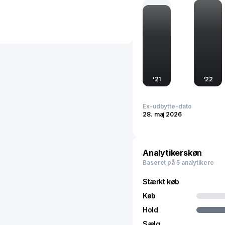
samt andre sædvanlige ba
Cathay General Bancorp 
Californien.
'
21
'
22
Ex-udbytte-dato
28. maj 2026
Analytikerskøn
Baseret på 5 analytikere
Stærkt køb
Køb
Hold
Sælg