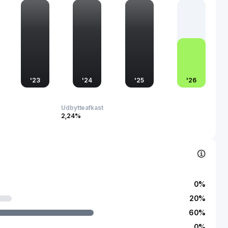
nktjenester, samt værdipapirer og forsikringsprodukter.
blev grundlagt i 1962 og har hovedkontor i Los Angeles,
'
23
'
24
'
25
'
26
Udbytteafkast
2,24%
0
%
20
%
60
%
0
%