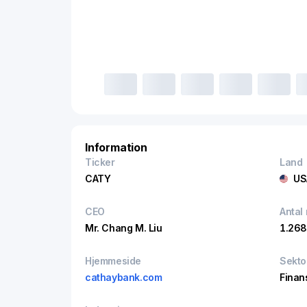
Information
Ticker
Land
CATY
US
CEO
Antal
Mr. Chang M. Liu
1.268
Hjemmeside
Sekto
cathaybank.com
Finan