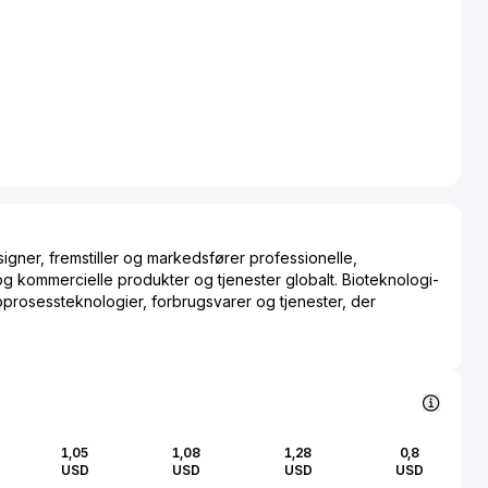
gner, fremstiller og markedsfører professionelle,
 og kommercielle produkter og tjenester globalt. Bioteknologi-
prosessteknologier, forbrugsvarer og tjenester, der
integrerer udviklingen og fremstillingen af terapeutiske
ster for cellelinjer og cellekulturer; cellekulturmedier,
il fremstilling, kromatografiharpikser, filtreringsteknologier,
lutning; engangsudstyr og forbrugsmaterialer og tjenester,
ion af komplette produktionsanlæg; laboratoriefiltrering,
roteinrensning i laboratorie skala og analytiske værktøjer;
1,05
1,08
1,28
0,8
tjenester; samt filtreringsløsninger til sundhedssektoren.
USD
USD
USD
USD
 leverer massespektrometre; flowcytometri, genetik,