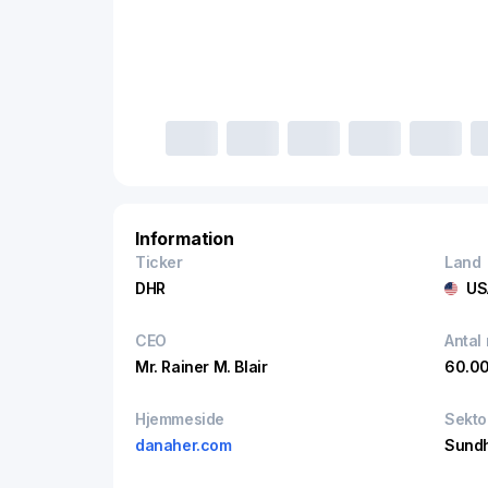
Information
Ticker
Land
DHR
US
CEO
Antal
Mr. Rainer M. Blair
60.0
Hjemmeside
Sekto
danaher.com
Sund