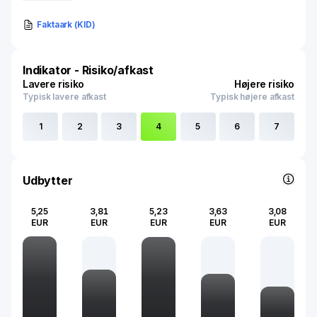
Faktaark (KID)
Indikator - Risiko/afkast
Lavere risiko
Højere risiko
Typisk lavere afkast
Typisk højere afkast
1
2
3
4
5
6
7
Udbytter
5,25
3,81
5,23
3,63
3,08
EUR
EUR
EUR
EUR
EUR