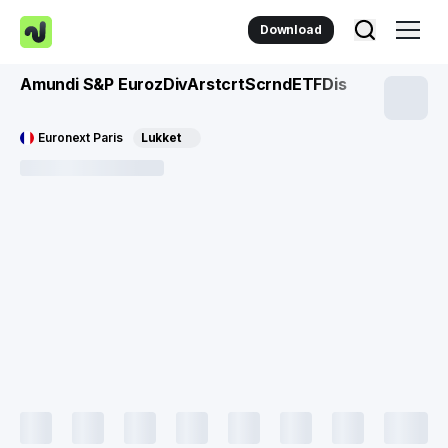
Download
Amundi S&P EurozDivArstcrtScrndETFDis
Euronext Paris
Lukket