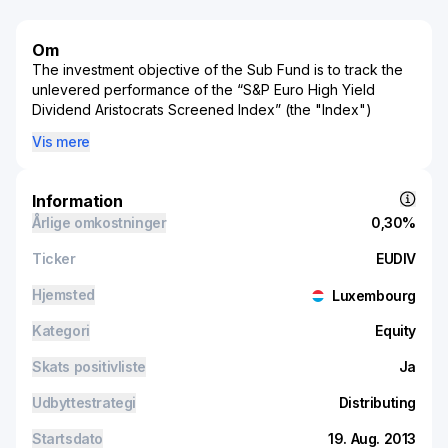
Om
The investment objective of the Sub Fund is to track the
unlevered performance of the “S&P Euro High Yield
Dividend Aristocrats Screened Index” (the "Index")
denominated in Euros - while minimising the volatility of
Vis mere
the difference between the return of the Sub-Fund and
the return of the Index (the “Tracking Error”).
Information
Årlige omkostninger
0,30%
Ticker
EUDIV
Hjemsted
Luxembourg
Kategori
Equity
Skats positivliste
Ja
Udbyttestrategi
Distributing
Startsdato
19. Aug. 2013