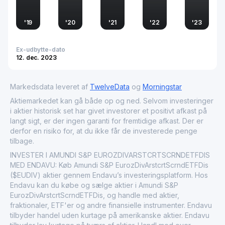
'
19
'
20
'
21
'
22
'
23
Ex-udbytte-dato
12. dec. 2023
Markedsdata leveret af
TwelveData
og
Morningstar
Aktiemarkedet kan gå både op og ned. Selvom investeringer
i aktier historisk set har givet investorer et positivt afkast på
langt sigt, er der ingen garanti for fremtidige afkast. Der er
derfor en risiko for, at du ikke får de investerede penge
tilbage.
INVESTER I AMUNDI S&P EUROZDIVARSTCRTSCRNDETFDIS
MED ENDAVU: Køb Amundi S&P EurozDivArstcrtScrndETFDis
($EUDIV) aktier gennem Endavu’s investeringsplatform. Hos
Endavu kan du købe og sælge aktier i Amundi S&P
EurozDivArstcrtScrndETFDis, og handle med aktier,
fraktionaler, ETF'er og andre finansielle instrumenter. Endavu
tilbyder handel uden kurtage på amerikanske aktier. Endavu