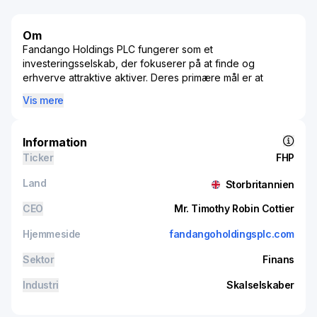
Om
Fandango Holdings PLC fungerer som et
investeringsselskab, der fokuserer på at finde og
erhverve attraktive aktiver. Deres primære mål er at
investere i virksomheder inden for industri- og
Vis mere
servicesektoren, herunder energisektoren. De kan
overveje at opkøbe virksomheder som leverandører til
energiselskaber, alternative energier, grønne energier,
Information
affald-til-energi og andre teknologier.
Ticker
FHP
Land
Storbritannien
CEO
Mr. Timothy Robin Cottier
Hjemmeside
fandangoholdingsplc.com
Sektor
Finans
Industri
Skalselskaber