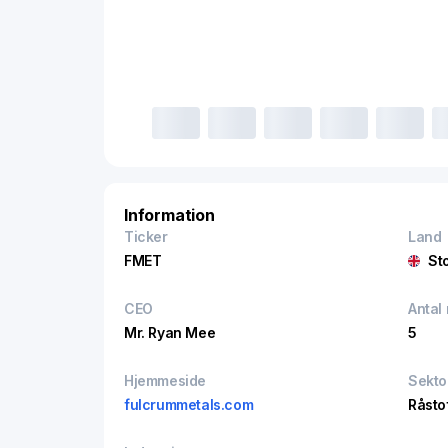
Information
Ticker
Land
FMET
St
CEO
Antal
Mr. Ryan Mee
5
Hjemmeside
Sekto
fulcrummetals.com
Råsto