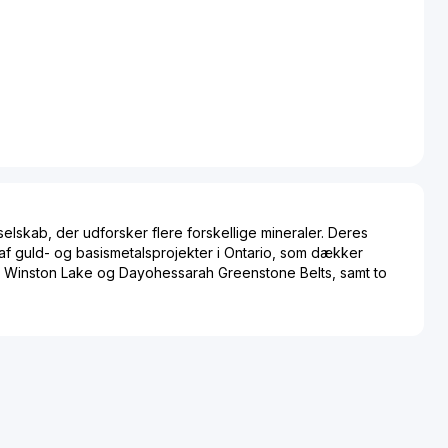
selskab, der udforsker flere forskellige mineraler. Deres
 af guld- og basismetalsprojekter i Ontario, som dækker
 Winston Lake og Dayohessarah Greenstone Belts, samt to
 den nordlige Athabasca Basin-region i Saskatchewan.