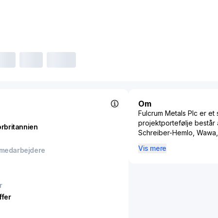
Om
Fulcrum Metals Plc er et 
projektportefølje består
orbritannien
Schreiber-Hemlo, Wawa,
uran- og guldprojekter i
Vis mere
 medarbejdere
r
ffer