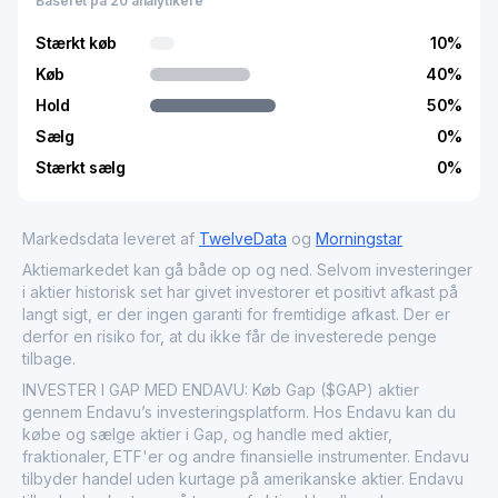
Baseret på 20 analytikere
Stærkt køb
10
%
Køb
40
%
Hold
50
%
Sælg
0
%
Stærkt sælg
0
%
Markedsdata leveret af
TwelveData
og
Morningstar
Aktiemarkedet kan gå både op og ned. Selvom investeringer
i aktier historisk set har givet investorer et positivt afkast på
langt sigt, er der ingen garanti for fremtidige afkast. Der er
derfor en risiko for, at du ikke får de investerede penge
tilbage.
INVESTER I GAP MED ENDAVU: Køb Gap ($GAP) aktier
gennem Endavu’s investeringsplatform. Hos Endavu kan du
købe og sælge aktier i Gap, og handle med aktier,
fraktionaler, ETF'er og andre finansielle instrumenter. Endavu
tilbyder handel uden kurtage på amerikanske aktier. Endavu