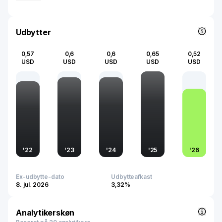
Udbytter
0,57
0,6
0,6
0,65
0,52
USD
USD
USD
USD
USD
'
22
'
23
'
24
'
25
'
26
Ex-udbytte-dato
Udbytteafkast
8. jul. 2026
3,32%
Analytikerskøn