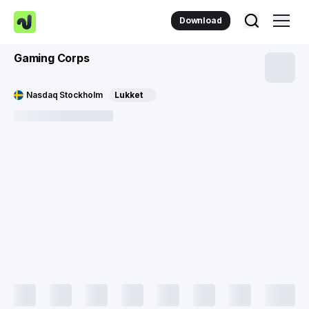
Download
Gaming Corps
Nasdaq Stockholm
Lukket