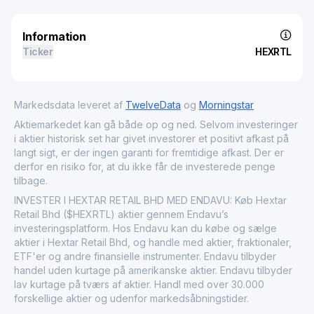
Information
Ticker
HEXRTL
Markedsdata leveret af
TwelveData
og
Morningstar
Aktiemarkedet kan gå både op og ned. Selvom investeringer
i aktier historisk set har givet investorer et positivt afkast på
langt sigt, er der ingen garanti for fremtidige afkast. Der er
derfor en risiko for, at du ikke får de investerede penge
tilbage.
INVESTER I HEXTAR RETAIL BHD MED ENDAVU: Køb Hextar
Retail Bhd ($HEXRTL) aktier gennem Endavu’s
investeringsplatform. Hos Endavu kan du købe og sælge
aktier i Hextar Retail Bhd, og handle med aktier, fraktionaler,
ETF'er og andre finansielle instrumenter. Endavu tilbyder
handel uden kurtage på amerikanske aktier. Endavu tilbyder
lav kurtage på tværs af aktier. Handl med over 30.000
forskellige aktier og udenfor markedsåbningstider.