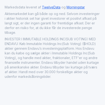
Markedsdata leveret af
TwelveData
og
Morningstar
Aktiemarkedet kan gå både op og ned. Selvom investeringer
i aktier historisk set har givet investorer et positivt afkast på
langt sigt, er der ingen garanti for fremtidige afkast. Der er
derfor en risiko for, at du ikke får de investerede penge
tilbage.
INVESTER I IMMUTABLE HOLDINGS INC(SUB VOTING) MED
ENDAVU: Køb Immutable Holdings Inc(Sub Voting) ($HOLD)
aktier gennem Endavu’s investeringsplatform. Hos Endavu
kan du købe og sælge aktier i Immutable Holdings Inc(Sub
Voting), og handle med aktier, fraktionaler, ETF'er og andre
finansielle instrumenter. Endavu tilbyder handel uden kurtage
på amerikanske aktier. Endavu tilbyder lav kurtage på tværs
af aktier. Handl med over 30.000 forskellige aktier og
udenfor markedsåbningstider.