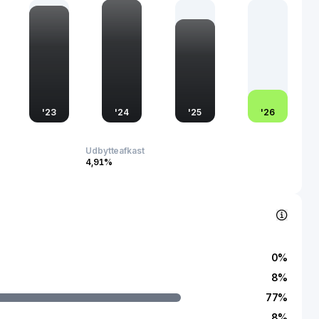
g til kunderne. Dens produkter bruges i en række
læbemidler, luftfart, bilindustri, byggeprodukter, holdbare og
rodukter, elektronik, isolering, emballage, belægninger og
 og raffinering, samt betjener elastomer-, isolerings-,
, olie- og gas-, transport af flydende naturgas, trykte
husholdningsapparater, elektrisk krafttransmission og
rtsudstyr og medicinsk udstyr. Virksomheden sælger sine
værk af distributører og agenter. Huntsman Corporation blev
'
23
'
24
'
25
'
26
 hovedkontor i The Woodlands, Texas.
Udbytteafkast
4,91%
0
%
8
%
77
%
8
%