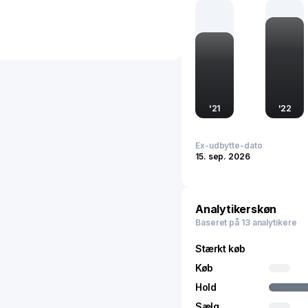
support før og efter sal
applikationer, herunder k
ikke-holdbare forbrugerp
byggeri, energiproduktion
fodtøj-, møbel-, industr-
kredsløb, forbruger- og 
distribution, fritids spo
produkter gennem et net
'
21
'
22
grundlagt i 1970 og har
Ex-udbytte-dato
15. sep. 2026
Analytikerskøn
Baseret på 13 analytikere
Stærkt køb
Køb
Hold
Sælg