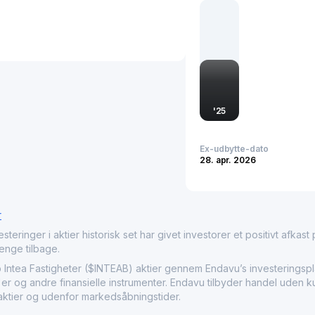
'
25
Ex-udbytte-dato
28. apr. 2026
r
nger i aktier historisk set har givet investorer et positivt afkast på
penge tilbage.
ea Fastigheter ($INTEAB) aktier gennem Endavu’s investeringspla
F'er og andre finansielle instrumenter. Endavu tilbyder handel uden 
 aktier og udenfor markedsåbningstider.