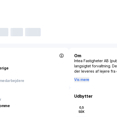
Om
Intea Fastigheter AB (pub
langsigtet forvaltning. D
erige
der leveres af lejere fr
uddannelse, sundhedsvæ
Vis mere
 medarbejdere
Udbytter
r
domme
0,5
SEK