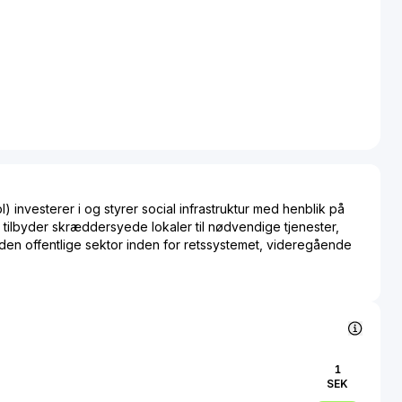
l) investerer i og styrer social infrastruktur med henblik på
e tilbyder skræddersyede lokaler til nødvendige tjenester,
a den offentlige sektor inden for retssystemet, videregående
senet og andre offentlige områder.
1
SEK