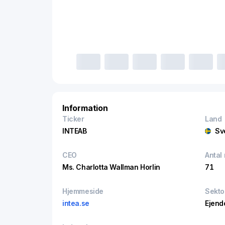
Information
Ticker
Land
INTEAB
Sv
CEO
Antal
Ms. Charlotta Wallman Horlin
71
Hjemmeside
Sekto
intea.se
Ejen