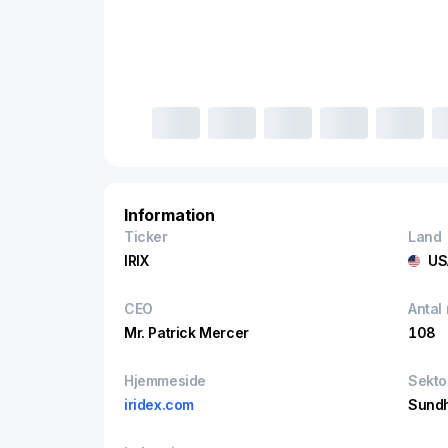
Information
Ticker
Land
IRIX
US
CEO
Antal
Mr. Patrick Mercer
108
Hjemmeside
Sekto
iridex.com
Sund