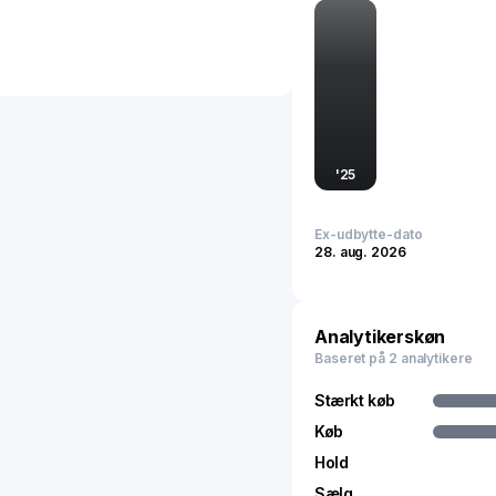
hverdagkostumer til fors
proprietære ikke-license
aktivitetslegetøj; junio
legetøjsring; og brætsp
salgsmedarbejdere og ua
massemarked detailhande
og dagligvarebutikskæder
specialbutikker for leget
'
25
har hovedkontor i Santa 
Ex-udbytte-dato
28. aug. 2026
Analytikerskøn
Baseret på 2 analytikere
Stærkt køb
Køb
Hold
Sælg