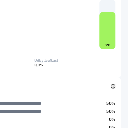
kellige aldersgrupper baseret på licenserede og
d brands, samt relateret Halloween-tilbehør; udendørs
r sportslegetøj, herunder hyper-chargede bolde, sportsæt og
il. Virksomheden sælger sine produkter gennem interne
fhængige salgsrepræsentanter til legetøjs- og
lskæder, stormagasiner, kontorforsyningsbutikker, drugs-
, klubbutikker, dollarbutikker med værdiorientering,
øj og grossister. JAKKS Pacific, Inc. blev grundlagt i 1995 og
'
26
Monica, Californien.
Udbytteafkast
3,9%
50
%
50
%
0
%
0
%