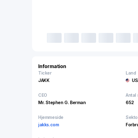
Information
Ticker
Land
JAKK
US
CEO
Antal
Mr. Stephen G. Berman
652
Hjemmeside
Sekto
jakks.com
Forbru