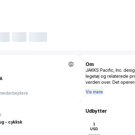
Om
JAKKS Pacific, Inc. desi
legetøj og relaterede pr
A
verden over. Det opere
Kostumer. Virksomheden t
Vis mere
 medarbejdere
legetøjsbiler og tilbehø
babydokker baseret på l
private label-produkter;
Udbytter
udklædning, leg med fant
r
brands og underholdnin
g - cyklisk
1
indendørs og udendørs b
USD
sæsonbestemte og udend