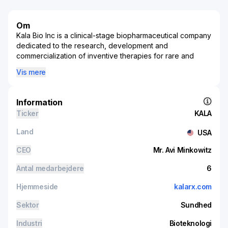
Om
Kala Bio Inc is a clinical-stage biopharmaceutical company
dedicated to the research, development and
commercialization of inventive therapies for rare and
severe diseases of the front and back of the eye. It main
Vis mere
product candidate, KPI-012, is a human MSC-S, which
contains numerous human-derived biofactors, such as
growth factors, protease inhibitors, matrix proteins, and
Information
neurotrophic factors that can potentially correct the
Ticker
KALA
impaired corneal healing that is an underlying etiology of
multiple severe ocular diseases. Its MSC-S platform is for
Land
USA
retinal degenerative diseases, such as Retinitis
Pigmentosa and Stargardt Disease.
CEO
Mr. Avi Minkowitz
Antal medarbejdere
6
Hjemmeside
kalarx.com
Sektor
Sundhed
Industri
Bioteknologi