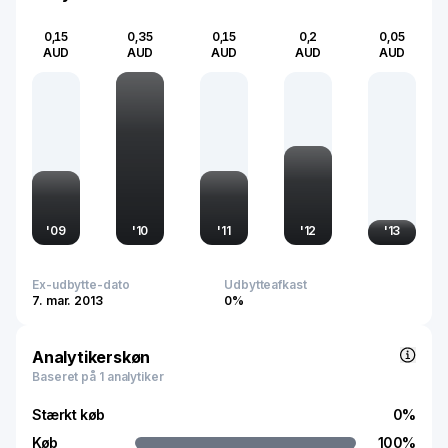
0,15
0,35
0,15
0,2
0,05
AUD
AUD
AUD
AUD
AUD
'
09
'
10
'
11
'
12
'
13
Ex-udbytte-dato
Udbytteafkast
7. mar. 2013
0%
Analytikerskøn
Baseret på 1 analytiker
Stærkt køb
0
%
Køb
100
%