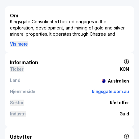
Om
Kingsgate Consolidated Limited engages in the
exploration, development, and mining of gold and silver
mineral properties. It operates through Chatree and
Nueva Esperanza segments. The company holds a 100%
Vis mere
interest in the Nueva Esperanza gold/silver project
located in the Atacama region of northern Chile; and
Chatree gold mine located in central Thailand. Kingsgate
Information
Consolidated Limited was incorporated in 1970 and is
Ticker
KCN
based in Sydney, Australia.
Land
Australien
Hjemmeside
kingsgate.com.au
Sektor
Råstoffer
Industri
Guld
Udbytter