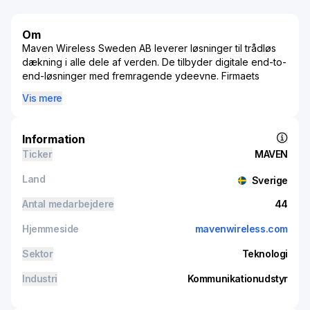
Om
Maven Wireless Sweden AB leverer løsninger til trådløs
dækning i alle dele af verden. De tilbyder digitale end-to-
end-løsninger med fremragende ydeevne. Firmaets
produkter bidrager til offentlig sikkerhed ved at sikre
Vis mere
trådløs dækning for kritiske tjenester og bliver brugt i
tunneller, på tog, metroer, stadiums, bygninger med mere.
Information
Ticker
MAVEN
Land
Sverige
Antal medarbejdere
44
Hjemmeside
mavenwireless.com
Sektor
Teknologi
Industri
Kommunikationudstyr