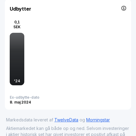
Udbytter
0,1
SEK
'
24
Ex-udbytte-dato
8. maj 2024
Markedsdata leveret af
TwelveData
og
Morningstar
Aktiemarkedet kan gå både op og ned. Selvom investeringer
i aktier historisk set har givet investorer et positivt afkast på