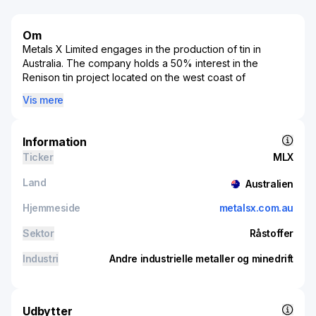
Om
Metals X Limited engages in the production of tin in
Australia. The company holds a 50% interest in the
Renison tin project located on the west coast of
Tasmania. Metals X Limited was incorporated in 2004 and
Vis mere
is based in South Perth, Australia.
Information
Ticker
MLX
Land
Australien
Hjemmeside
metalsx.com.au
Sektor
Råstoffer
Industri
Andre industrielle metaller og minedrift
Udbytter