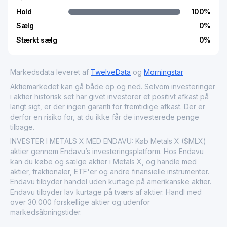
Hold
100
%
Sælg
0
%
Stærkt sælg
0
%
Markedsdata leveret af
TwelveData
og
Morningstar
Aktiemarkedet kan gå både op og ned. Selvom investeringer
i aktier historisk set har givet investorer et positivt afkast på
langt sigt, er der ingen garanti for fremtidige afkast. Der er
derfor en risiko for, at du ikke får de investerede penge
tilbage.
INVESTER I METALS X MED ENDAVU: Køb Metals X ($MLX)
aktier gennem Endavu’s investeringsplatform. Hos Endavu
kan du købe og sælge aktier i Metals X, og handle med
aktier, fraktionaler, ETF'er og andre finansielle instrumenter.
Endavu tilbyder handel uden kurtage på amerikanske aktier.
Endavu tilbyder lav kurtage på tværs af aktier. Handl med
over 30.000 forskellige aktier og udenfor
markedsåbningstider.