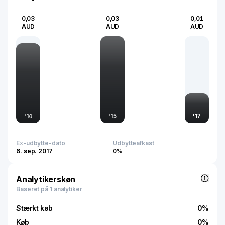
0,03
0,03
0,01
AUD
AUD
AUD
'
14
'
15
'
17
Ex-udbytte-dato
Udbytteafkast
6. sep. 2017
0%
Analytikerskøn
Baseret på 1 analytiker
Stærkt køb
0
%
Køb
0
%