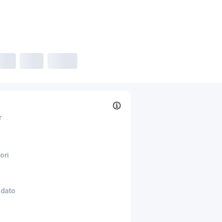
r
ori
sdato