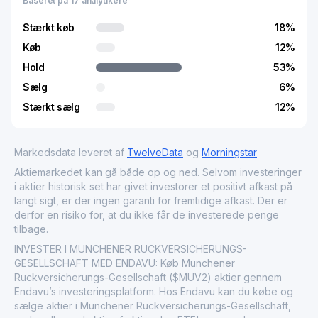
Baseret på 17 analytikere
Stærkt køb
18
%
Køb
12
%
Hold
53
%
Sælg
6
%
Stærkt sælg
12
%
Markedsdata leveret af
TwelveData
og
Morningstar
Aktiemarkedet kan gå både op og ned. Selvom investeringer
i aktier historisk set har givet investorer et positivt afkast på
langt sigt, er der ingen garanti for fremtidige afkast. Der er
derfor en risiko for, at du ikke får de investerede penge
tilbage.
INVESTER I MUNCHENER RUCKVERSICHERUNGS-
GESELLSCHAFT MED ENDAVU: Køb Munchener
Ruckversicherungs-Gesellschaft ($MUV2) aktier gennem
Endavu’s investeringsplatform. Hos Endavu kan du købe og
sælge aktier i Munchener Ruckversicherungs-Gesellschaft,