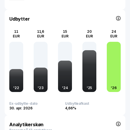
Udbytter
11
11,6
15
20
24
EUR
EUR
EUR
EUR
EUR
'
22
'
23
'
24
'
25
'
26
Ex-udbytte-dato
Udbytteafkast
30. apr. 2026
4,66%
Analytikerskøn