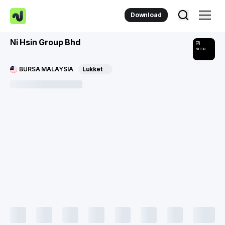
Download
Ni Hsin Group Bhd
NIHSIN
BURSA MALAYSIA
Lukket