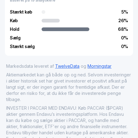
Baseret på 19 analytikere
Stærkt køb
5
%
Køb
26
%
Hold
68
%
Sælg
0
%
Stærkt sælg
0
%
Markedsdata leveret af
TwelveData
og
Morningstar
Aktiemarkedet kan gå både op og ned. Selvom investeringer
i aktier historisk set har givet investorer et positivt afkast på
langt sigt, er der ingen garanti for fremtidige afkast. Der er
derfor en risiko for, at du ikke får de investerede penge
tilbage.
INVESTER I PACCAR MED ENDAVU: Køb PACCAR ($PCAR)
aktier gennem Endavu’s investeringsplatform. Hos Endavu
kan du købe og sælge aktier i PACCAR, og handle med
aktier, fraktionaler, ETF'er og andre finansielle instrumenter.
Endavu tilbyder handel uden kurtage på amerikanske aktier.