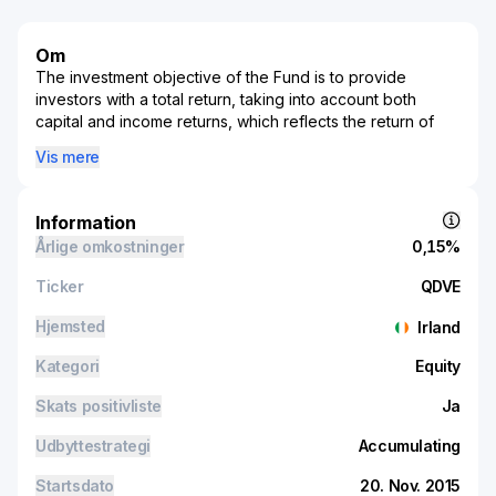
Om
The investment objective of the Fund is to provide
investors with a total return, taking into account both
capital and income returns, which reflects the return of
the S&P 500 Capped 35/20 Information Technology
Vis mere
Index.
Information
Årlige omkostninger
0,15%
Ticker
QDVE
Hjemsted
Irland
Kategori
Equity
Skats positivliste
Ja
Udbyttestrategi
Accumulating
Startsdato
20. Nov. 2015