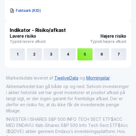
Faktaark (KID)
Indikator - Risiko/afkast
Lavere risiko
Højere risiko
Typisk lavere afkast
Typisk højere afkast
1
2
3
4
5
6
7
Markedsdata leveret af
TwelveData
og
Morningstar
Aktiemarkedet kan gå både op og ned. Selvom investeringer
i aktier historisk set har givet investorer et positivt afkast på
langt sigt, er der ingen garanti for fremtidige afkast. Der er
derfor en risiko for, at du ikke får de investerede penge
tilbage.
INVESTER I ISHARES S&P 500 INFO TECH SECT ETF$ACC
MED ENDAVU: Køb iShares S&P 500 Info Tech Sect ETF$Acc
($QDVE) aktier gennem Endavu’s investeringsplatform. Hos