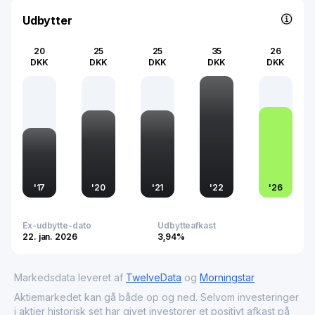
Udbytter
20
25
25
35
26
DKK
DKK
DKK
DKK
DKK
'
17
'
20
'
21
'
22
'
26
Ex-udbytte-dato
Udbytteafkast
22. jan. 2026
3,94%
Markedsdata leveret af
TwelveData
og
Morningstar
Aktiemarkedet kan gå både op og ned. Selvom investeringer
i aktier historisk set har givet investorer et positivt afkast på