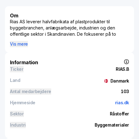
Om
Rias AS leverer halvfabrikata af plastprodukter til
byggebranchen, anlægsarbejde, industrien og den
offentlige sektor i Skandinavien. De fokuserer på to
hovedområder: byggeri og industri. Selvom de har ét
Vis mere
samlet driftssegment, dækker de både salg,
forarbejdning og distribution af plastprodukter til bygge-
og anlægssektoren samt til industrien og den offentlige
Information
sektor. Størstedelen af deres omsætning kommer fra salg
Ticker
RIAS.B
på hjemmemarkedet.
Land
Danmark
Antal medarbejdere
103
Hjemmeside
rias.dk
Sektor
Råstoffer
Industri
Byggematerialer