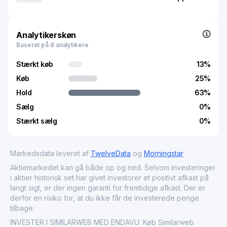
virksomheden investorintelligensløsninger, så kunderne
kan få en end-to-end oversigt over markedets, sektorens
og virksomhedens præstation for at ideere og overvåge
investeringsmuligheder; forudse markedets præstation;
Analytikerskøn
og udføre due diligence. Desuden leverer den data- som
Baseret på 8 analytikere
en service og rådgivningstjenester. Virksomheden
betjener detailhandel, forbrugeremballerede varer,
Stærkt køb
13
%
forbrugerfinansiering, konsulentfirmaer, marketing- og
Køb
25
%
reklamebureauer, medier og forlag, business-to-business
Hold
63
%
software, betalingsbehandlere, rejser og institutionelle
investorer. Similarweb Ltd. blev stiftet i 2009 og har
Sælg
0
%
hovedkvarter i Givatayim, Israel.
Stærkt sælg
0
%
Markedsdata leveret af
TwelveData
og
Morningstar
Aktiemarkedet kan gå både op og ned. Selvom investeringer
i aktier historisk set har givet investorer et positivt afkast på
langt sigt, er der ingen garanti for fremtidige afkast. Der er
derfor en risiko for, at du ikke får de investerede penge
tilbage.
INVESTER I SIMILARWEB MED ENDAVU: Køb Similarweb