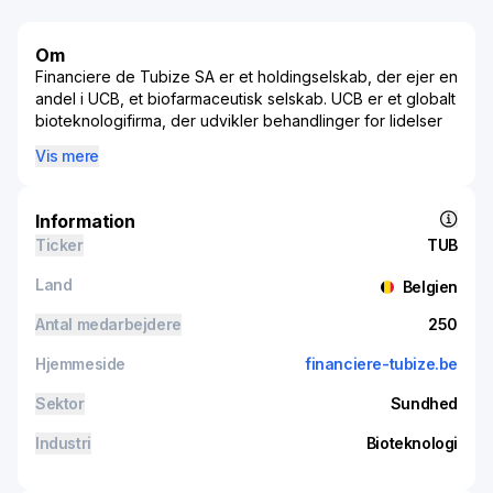
Om
Financiere de Tubize SA er et holdingselskab, der ejer en
andel i UCB, et biofarmaceutisk selskab. UCB er et globalt
bioteknologifirma, der udvikler behandlinger for lidelser
relateret til neurologi og immunologi. UCB genererer
Vis mere
størstedelen af sin omsætning i USA, efterfulgt af Europa
og andre internationale markeder. De fleste af selskabets
salgsindtægter kommer fra dets neurologiprodukter,
Information
efterfulgt af immunologiprodukterne. Virksomhedens
Ticker
TUB
strategi fokuserer på at udnytte videnskabelige
fremskridt og færdigheder inden for områder som
Land
Belgien
genetik, biomarkører og human biologi.
Antal medarbejdere
250
Hjemmeside
financiere-tubize.be
Sektor
Sundhed
Industri
Bioteknologi