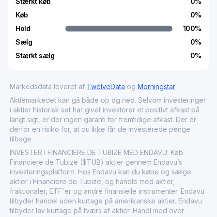
Stærkt køb
0
%
Køb
0
%
Hold
100
%
Sælg
0
%
Stærkt sælg
0
%
Markedsdata leveret af
TwelveData
og
Morningstar
Aktiemarkedet kan gå både op og ned. Selvom investeringer
i aktier historisk set har givet investorer et positivt afkast på
langt sigt, er der ingen garanti for fremtidige afkast. Der er
derfor en risiko for, at du ikke får de investerede penge
tilbage.
INVESTER I FINANCIERE DE TUBIZE MED ENDAVU: Køb
Financiere de Tubize ($TUB) aktier gennem Endavu’s
investeringsplatform. Hos Endavu kan du købe og sælge
aktier i Financiere de Tubize, og handle med aktier,
fraktionaler, ETF'er og andre finansielle instrumenter. Endavu
tilbyder handel uden kurtage på amerikanske aktier. Endavu
tilbyder lav kurtage på tværs af aktier. Handl med over