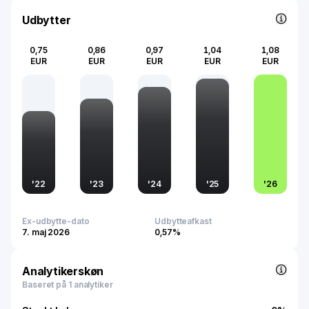
Udbytter
0,75
0,86
0,97
1,04
1,08
EUR
EUR
EUR
EUR
EUR
'
22
'
23
'
24
'
25
'
26
Ex-udbytte-dato
Udbytteafkast
7. maj 2026
0,57%
Analytikerskøn
Baseret på 1 analytiker