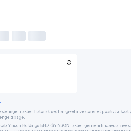
r
nger i aktier historisk set har givet investorer et positivt afkast på
penge tilbage.
 Yinson Holdings BHD ($YINSON) aktier gennem Endavu’s invester