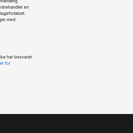
ehandling
genbehandlet en
klageforløbet.
nger med
ikke har besvaret
t for