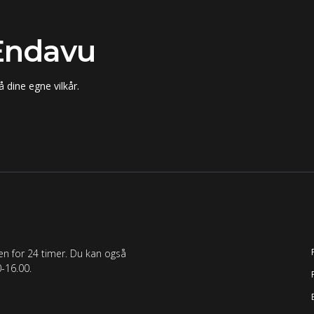
Endavu
å dine egne vilkår.
den for 24 timer. Du kan også
-16.00.