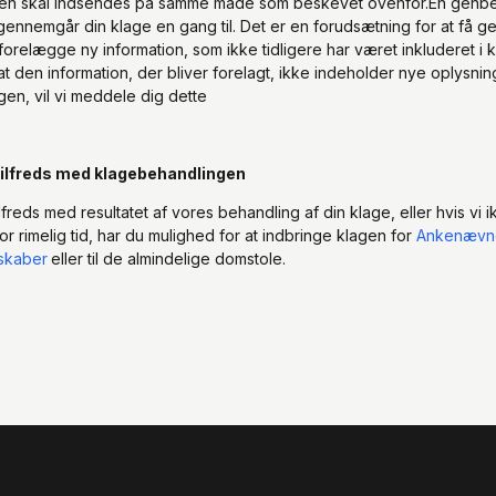
en skal indsendes på samme måde som beskevet ovenfor.En genb
 gennemgår din klage en gang til. Det er en forudsætning for at få 
forelægge ny information, som ikke tidligere har været inkluderet i 
at den information, der bliver forelagt, ikke indeholder nye oplysni
gen, vil vi meddele dig dette
 tilfreds med klagebehandlingen
ilfreds med resultatet af vores behandling af din klage, eller hvis vi 
or rimelig tid, har du mulighed for at indbringe klagen for
Ankenævne
skaber
eller til de almindelige domstole.