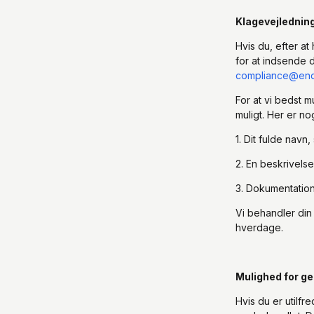
Klagevejlednin
Hvis du, efter at
for at indsende d
compliance@en
For at vi bedst m
muligt. Her er n
1. Dit fulde navn,
2. En beskrivels
3. Dokumentation
Vi behandler din 
hverdage.
Mulighed for g
Hvis du er utilf