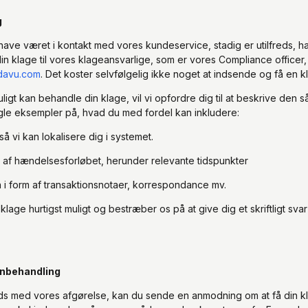
g
 have været i kontakt med vores kundeservice, stadig er utilfreds, h
in klage til vores klageansvarlige, som er vores Compliance officer,
davu.com
. Det koster selvfølgelig ikke noget at indsende og få en 
uligt kan behandle din klage, vil vi opfordre dig til at beskrive den 
ogle eksempler på, hvad du med fordel kan inkludere:
 så vi kan lokalisere dig i systemet.
e af hændelsesforløbet, herunder relevante tidspunkter
 i form af transaktionsnotaer, korrespondance mv.
klage hurtigst muligt og bestræber os på at give dig et skriftligt svar
enbehandling
reds med vores afgørelse, kan du sende en anmodning om at få din k