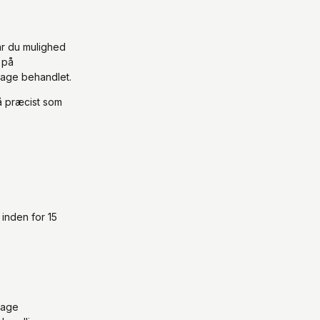
ar du mulighed
 på
klage behandlet.
så præcist som
 inden for 15
lage