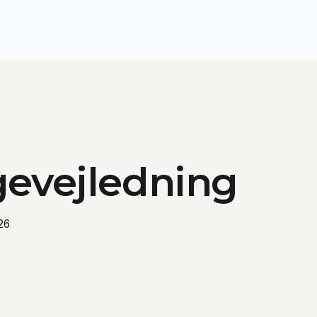
gevejledning
26